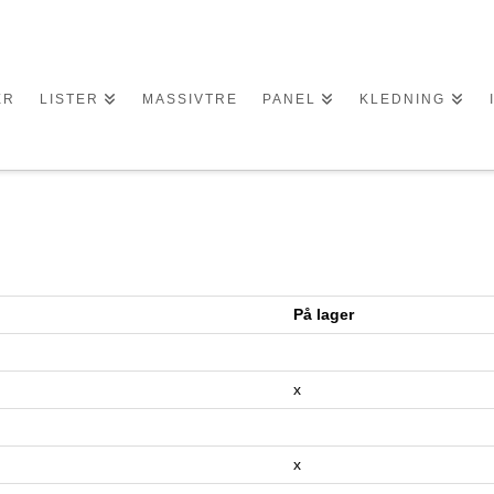
ER
LISTER
MASSIVTRE
PANEL
KLEDNING
På lager
x
x