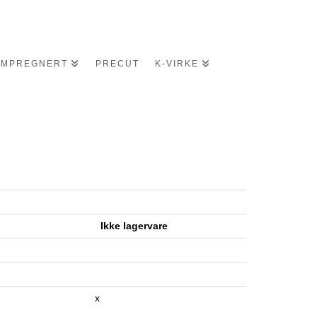
IMPREGNERT
PRECUT
K-VIRKE
ger
Ikke lagervare
x