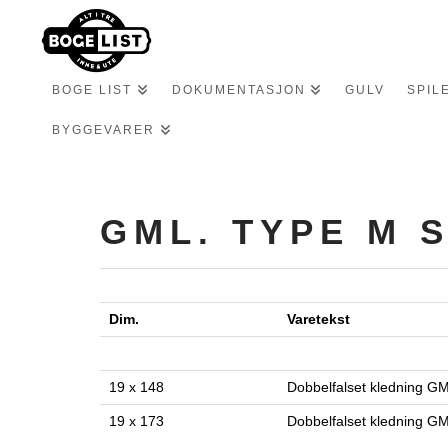
BOGE LIST
DOKUMENTASJON
GULV
SPIL
BYGGEVARER
GML. TYPE M 
Dim.
Vareteks
19 x 148
Dobbelfalset kledning GM
19 x 173
Dobbelfalset kledning GM