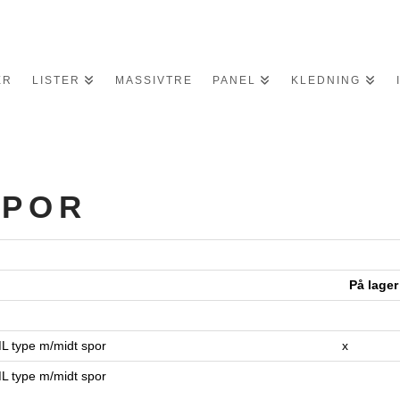
ER
LISTER
MASSIVTRE
PANEL
KLEDNING
SPOR
t
På la
L type m/midt spor
x
L type m/midt spor