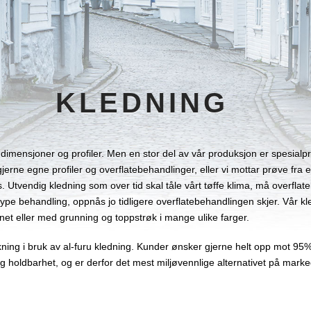
KLEDNING
dimensjoner og profiler. Men en stor del av vår produksjon er spesialpro
jerne egne profiler og overflatebehandlinger, eller vi mottar prøve fra
. Utvendig kledning som over tid skal tåle vårt tøffe klima, må overflat
type behandling, oppnås jo tidligere overflatebehandlingen skjer. Vår kle
nnet eller med grunning og toppstrøk i mange ulike farger.
kning i bruk av al-furu kledning. Kunder ønsker gjerne helt opp mot 95
ig holdbarhet, og er derfor det mest miljøvennlige alternativet på marke