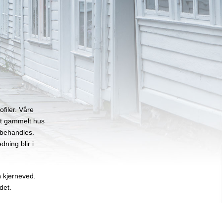
filer. Våre
 et gammelt hus
ebehandles.
dning blir i
% kjerneved.
det.