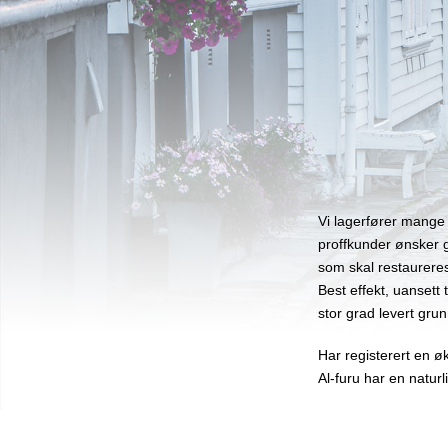
Vi lagerfører mange 
proffkunder ønsker g
som skal restaureres
Best effekt, uansett 
stor grad levert gru
Har registerert en ø
Al-furu har en naturl