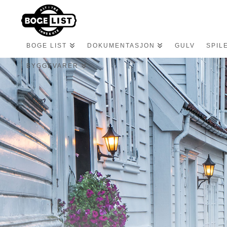
BOGE LIST
DOKUMENTASJON
GULV
SPIL
BYGGEVARER