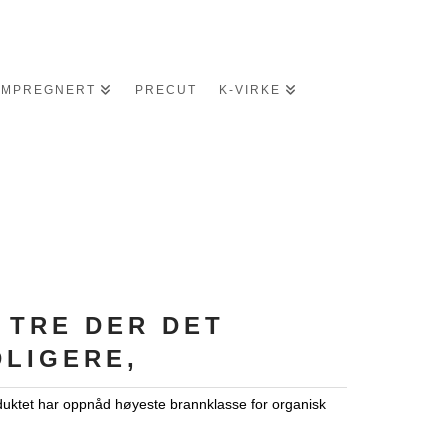
IMPREGNERT
PRECUT
K-VIRKE
 TRE DER DET
DLIGERE,
oduktet har oppnåd høyeste brannklasse for organisk