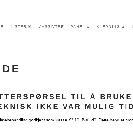
ER
LISTER
MASSIVTRE
PANEL
KLEDNING
NDE
TTERSPØRSEL TIL Å BRUKE
KNISK IKKE VAR MULIG TI
flatebehandling godkjent som klasse K2 10. B-s1,d0. Dette betyr at pr