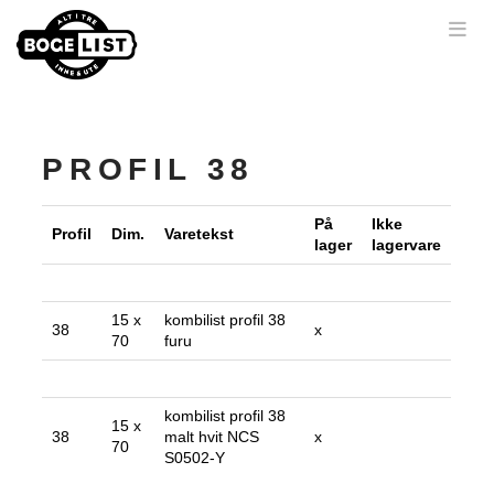
Nav
PROFIL 38
På
Ikke
Profil
Dim.
Varetekst
lager
lagervare
15 x
kombilist profil 38
38
x
70
furu
kombilist profil 38
15 x
38
malt hvit NCS
x
70
S0502-Y