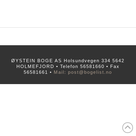
ØYSTEIN BOGE AS Holsundvegen 334 5642
HOLMEFJORD • Telefon 56581660 • Fax
56581661 •
Mail: post@bogelist.no