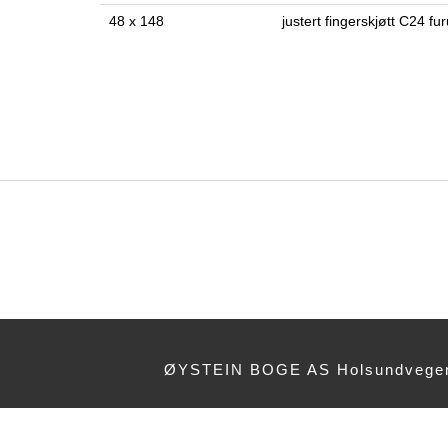
48 x 148
justert fingerskjøtt C24 fu
ØYSTEIN BOGE AS Holsundvegen