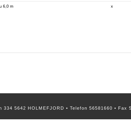
ru 6,0 m
x
 334 5642 HOLMEFJORD • Telefon 56581660 • Fax 