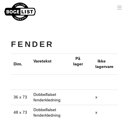
Nav
FENDER
På
Varetekst
Ikke
Dim.
lager
lagervare
Dobbelfalset
36 x 73
x
fenderkledning
Dobbelfalset
48 x 73
x
fenderkledning