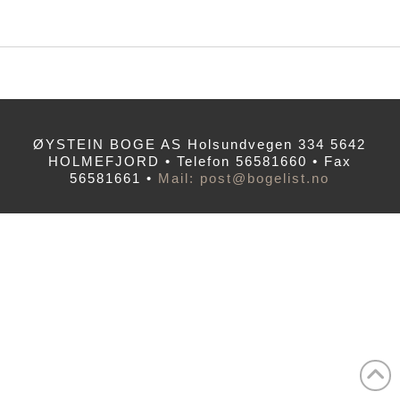
ØYSTEIN BOGE AS Holsundvegen 334 5642
HOLMEFJORD • Telefon 56581660 • Fax
56581661 •
Mail: post@bogelist.no